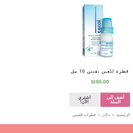
قطرة للعين بفنتن 10 مل
₪
80.00
أضف الى
اشتري
السلة
الآن!
الرئيسية
»
دكان
»
قطرات للعينين