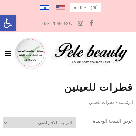
(₪) - ILS
oolbar
053-7055053
Instagram
Facebook
تبديل
التص
قطرات للعينين
الرئيسية
/ قطرات للعينين
عرض النتيجة الوحيدة