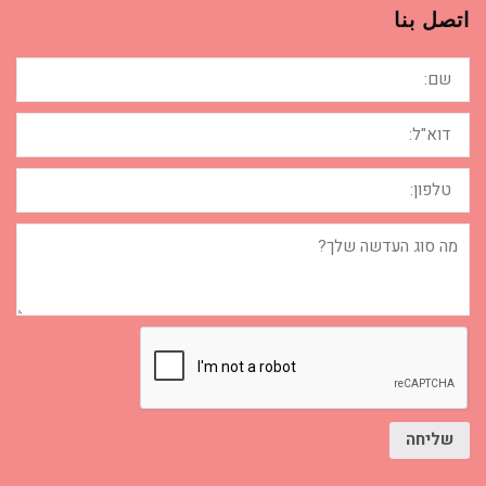
اتصل بنا
שם:
דוא"ל:
טלפון:
מה
סוג
העדשה
שלך?
שליחה