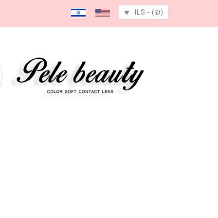
(₪) - ILS