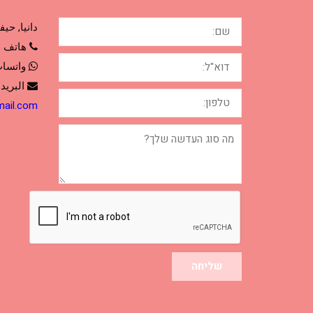
שם:
دانيا, حيفا
هاتف
3
דוא"ל:
واتسا
البريد 
טלפון:
mail.com
מה
סוג
העדשה
שלך?
שליחה