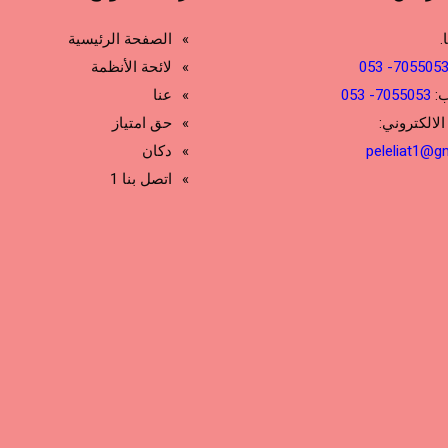
.
الصفحة الرئيسية
7055053- 05
لائحة الأنظمة
ب:
7055053- 053
عنا
الالكتروني:
حق امتياز
peleliat1@g
دكان
اتصل بنا 1