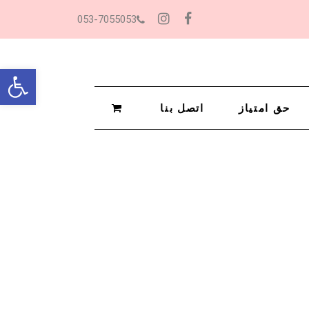
053-7055053
Instagram
Facebook
oolbar
حق امتياز
اتصل بنا