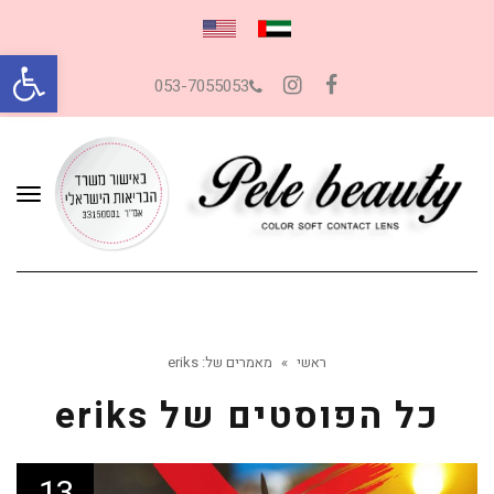
פתח סרגל
053-7055053
Instagram
Facebook
תפרי
ראשי
»
מאמרים של: eriks
כל הפוסטים של
eriks
13