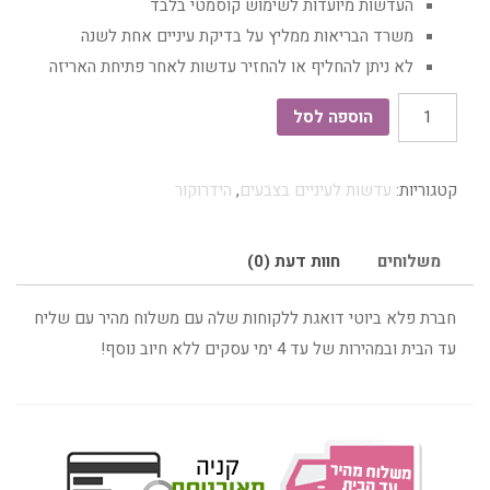
העדשות מיועדות לשימוש קוסמטי בלבד
משרד הבריאות ממליץ על בדיקת עיניים אחת לשנה
לא ניתן להחליף או להחזיר עדשות לאחר פתיחת האריזה
כמות
הוספה לסל
של
עדשות
קטגוריות:
עדשות לעיניים בצבעים
,
הידרוקור
מגע
שנתיות
-
משלוחים
חוות דעת (0)
הידרוקור
חברת פלא ביוטי דואגת ללקוחות שלה עם משלוח מהיר עם שליח
OCHRE
עד הבית ובמהירות של עד 4 ימי עסקים ללא חיוב נוסף!
עדשות
צבע
שנתיות