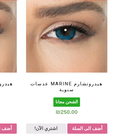
هيدروتشارم MARINE عدسات
سنوية
الشحن مجانا
₪
250.00
أضف الى السلة
اشتري الآن!
أضف ال