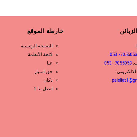
لزبائن
خارطة الموقع
.
الصفحة الرئيسية
7055053- 05
لائحة الأنظمة
ب:
7055053- 053
عنا
الالكتروني:
حق امتياز
peleliat1@g
دكان
اتصل بنا 1