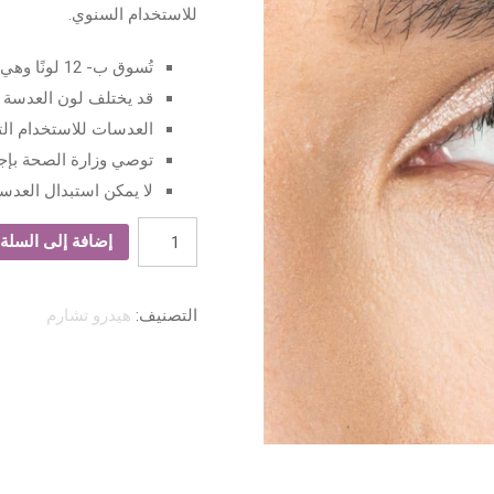
للاستخدام السنوي.
تُسوق ب- 12 لونًا وهي مناسبة للاستخدام لمدة عام
قد يختلف لون العدسة ح
العدسات للاستخدام ال
توصي وزارة الصحة بإج
لا يمكن استبدال العدسا
كمية
إضافة إلى السلة
هيدروتشارم
OCRE
التصنيف:
هيدرو تشارم
عدسات
سنوية