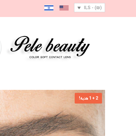
(₪) - ILS
2 + 1 هدية!