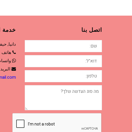
اتصل بنا
خدمة ا
שם:
دانيا, حيفا
هاتف
3
דוא"ל:
واتسا
البريد 
טלפון:
mail.com
מה
סוג
העדשה
שלך?