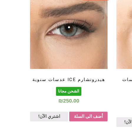
VERDE عدسات
هيدروتشارم ICE عدسات سنوية
الشحن مجانا
₪
250.00
أضف الى السلة
اشتري الآن!
آن!