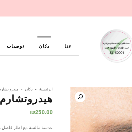
عنا
دكان
توصيات
الرئيسية
»
دكان
»
هيدرو تشارم
هيدروتشارم OCRE عدسات سنوي
₪
250.00