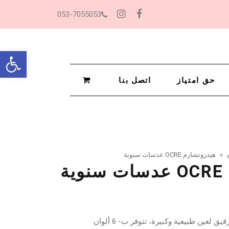
053-7055053
Instagram
Facebook
oolbar
حق امتياز
اتصل بنا
»
هيدروتشارم OCRE عدسات سنوية
ة
عدسة مالسة مع إطار فاصل رقيق لعين طبيعية وكبيرة، تتوفر ب- 6 ألوان