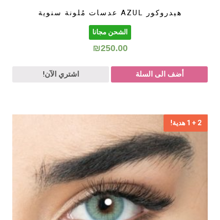
هيدروكور AZUL عدسات مُلونة سنوية
الشحن مجانا
₪
250.00
أضف الى السلة
اشتري الآن!
2 + 1 هدية!