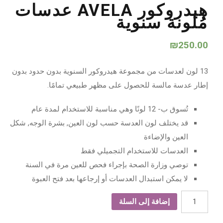
هيدروكور AVELA عدسات
مُلونة سنوية
₪
250.00
13 لون لعدسات من مجموعة هيدروكور السنوية بدون حدود بدون
إطار عدسة مالسة للحصول على مظهر طبيعي تمامًا.
تُسوق ب- 12 لونًا وهي مناسبة للاستخدام لمدة عام
قد يختلف لون العدسة حسب لون العين, بشرة الوجه, شكل
العين والإضاءة
العدسات للاستخدام التجميلي فقط
توصي وزارة الصحة بإجراء فحص للعين مرة في السنة
لا يمكن استبدال العدسات أو إرجاعها بعد فتح العبوة
كمية
إضافة إلى السلة
هيدروكور