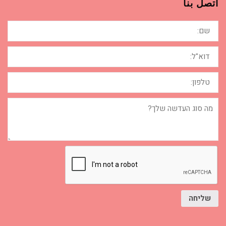
اتصل بنا
שם:
דוא"ל:
טלפון:
מה
סוג
העדשה
שלך?
שליחה