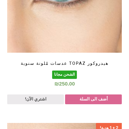
هيدروكور TOPAZ عدسات مُلونة سنوية
الشحن مجانا
₪
250.00
أضف الى السلة
اشتري الآن!
2 + 1 هدية!