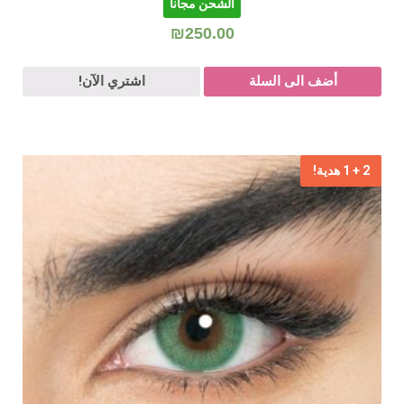
الشحن مجانا
₪
250.00
أضف الى السلة
اشتري الآن!
2 + 1 هدية!