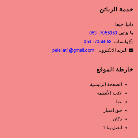
خدمة الزبائن
دانيا, حيفا.
هاتف
7055053- 053
واتساب:
7055053- 053
البريد الالكتروني:
peleliat1@gmail.com
خارطة الموقع
الصفحة الرئيسية
لائحة الأنظمة
عنا
حق امتياز
دكان
اتصل بنا 1