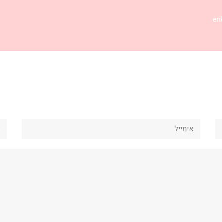
אימייל
את