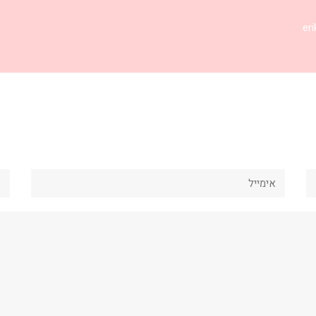
אימייל
את