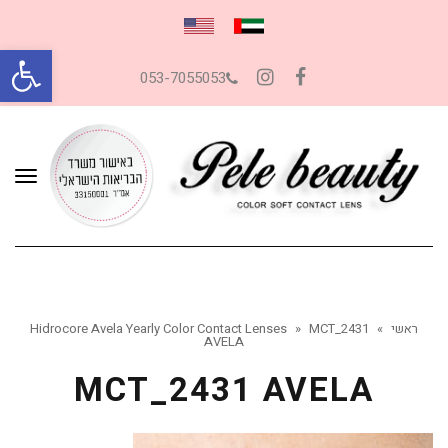
פתח סרגל
053-7055053
Instagram
Facebook
תפרי
ראשי
»
MCT_2431
»
Hidrocore Avela Yearly Color Contact Lenses
AVELA
MCT_2431 AVELA