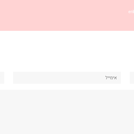
אימייל
את