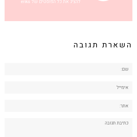
להציג את כל הפוסטים של eriks
השארת תגובה
שם:
אימייל
אתר:
תגובה: