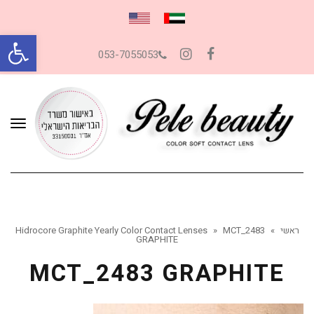
פתח סרגל
053-7055053
Instagram
Facebook
תפרי
ראשי
»
MCT_2483
»
Hidrocore Graphite Yearly Color Contact Lenses
GRAPHITE
MCT_2483 GRAPHITE