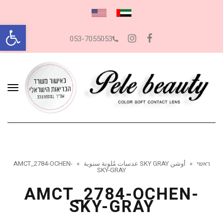
פתח סרגל
053-7055053
Instagram
Facebook
תפרי
ראשי
»
أوشن SKY GRAY عدسات مُلونة سنوية
»
AMCT_2784-OCHEN-
SKY-GRAY
AMCT_2784-OCHEN-
SKY-GRAY