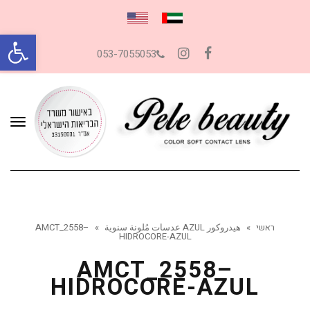
פתח סרגל
053-7055053
Instagram
Facebook
תפרי
ראשי
»
هيدروكور AZUL عدسات مُلونة سنوية
»
AMCT_2558–
HIDROCORE-AZUL
AMCT_2558–
HIDROCORE-AZUL