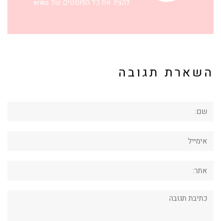
להציג את כל הפוסטים של eriks
השארת תגובה
שם:
אימייל
אתר:
תגובה: