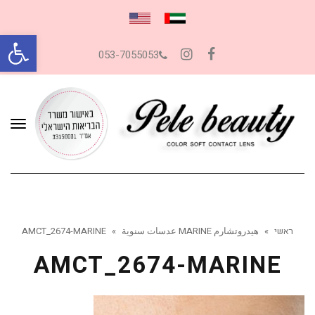
פתח סרגל
053-7055053
Instagram
Facebook
תפרי
ראשי
»
هيدروتشارم MARINE عدسات سنوية
»
AMCT_2674-MARINE
AMCT_2674-MARINE