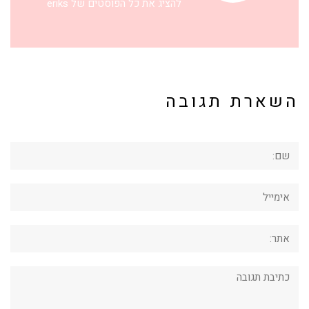
להציג את כל הפוסטים של eriks
השארת תגובה
שם:
אימייל
אתר:
תגובה: