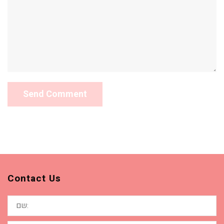
Contact Us
שם:
דוא"ל: