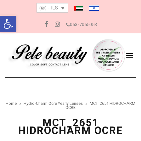
(₪) - ILS
Open toolbar
053-7055053
Facebook
Instagram
Togg
navig
Home
»
Hydro-Charm Ocre Yearly Lenses
»
MCT_2651 HIDROCHARM
OCRE
MCT_2651
HIDROCHARM OCRE