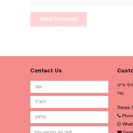
Contact Us
Cust
שם:
יף אייס
מול
דוא"ל:
Danya, 
טלפון:
Phon
What
מה
סוג
Emai