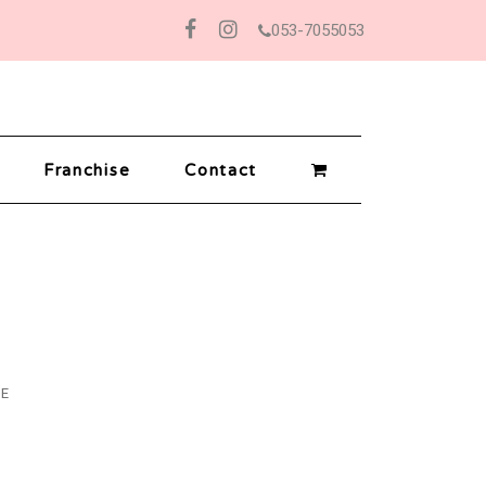
053-7055053
Facebook
Instagram
Franchise
Contact
E