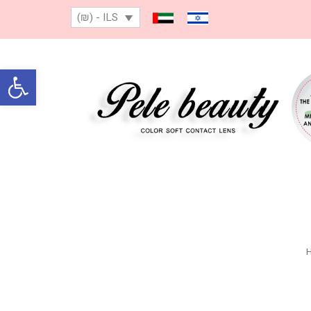
(₪) - ILS
Open toolbar